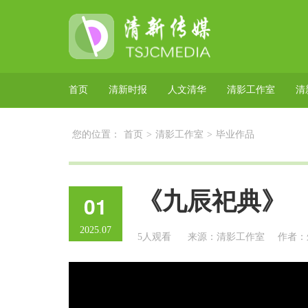
首页
清新时报
人文清华
清影工作室
清
您的位置：
首页
>
清影工作室
>
毕业作品
《九辰祀典》
01
2025.07
5人观看
来源：清影工作室
作者：