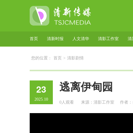
首页
清新时报
人文清华
清影工作室
清
您的位置：
首页
>
清影剧情
逃离伊甸园
23
2025.10
0人观看
来源：清影工作室
作者：