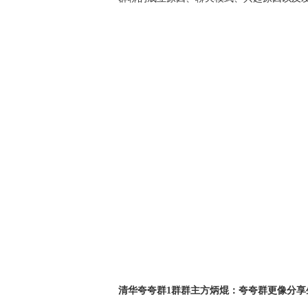
清华夸夸群1群群主方炳焜：夸夸群更像分享