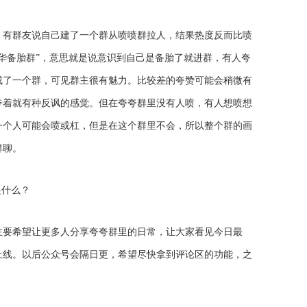
，有群友说自己建了一个群从喷喷群拉人，结果热度反而比喷
华备胎群”，意思就是说意识到自己是备胎了就进群，有人夸
成了一个群，可见群主很有魅力。比较差的夸赞可能会稍微有
夸着就有种反讽的感觉。但在夸夸群里没有人喷，有人想喷想
一个人可能会喷或杠，但是在这个群里不会，所以整个群的画
群聊。
是什么？
主要希望让更多人分享夸夸群里的日常，让大家看见今日最
上线。以后公众号会隔日更，希望尽快拿到评论区的功能，之