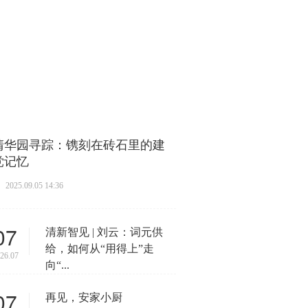
清华园寻踪：镌刻在砖石里的建
党记忆
2025.09.05 14:36
07
清新智见 | 刘云：词元供
给，如何从“用得上”走
26.07
向“...
07
再见，安家小厨