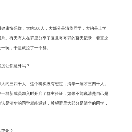
健康快乐群，大约500人，大部分是清华同学，大约是上学
图片。有天有人在群里分享了复旦夸夸群的聊天记录，看完之
玩一玩，于是就拉了一个群。
程度让你意外吗？
群大约三四千人，这个确实没有想过，清华一届才三四千人。
在一群新成员加入时开启了群主验证，如果不能说清楚自己是
确认是清华的同学就能通过，希望群里大部分是清华的同学，
么变化？