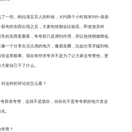
了一些。刚拉满五百人的时候，大约两个小时就有999+条新
个新奇的东西出现之后，大家热情都会比较高，即使放弃科
日常的东西更重要，夸夸群只是调剂作用，所以热情稍微降低
在像一个分享生活点滴的地方，像朋友圈，比如分享牙磕到电
宿舍这类糗事。现在有些求夸并不是为了让大家去夸赞他，更
给大家自己干了什么。
，对这样的评论你怎么看？
夸夸群发夸赞，这就不是尬吹，但你在不是夸夸群的地方发这
当化。
的夸赞？