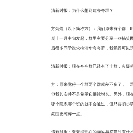
清新时报：为什么想到建夸夸群？
方炳焜（以下简称方）：我们原来有个群，叫
期十一月中旬发起，群里主要分享一些搞笑
后很多同学说求拉清华夸夸群，我觉得可以
清新时报：现在夸夸群已经有了十群，火爆
方：原来觉得一个群两个群就差不多了，十
但我其实并不是希望它继续增长。另外，现
哪个院系哪个班的就不会通过，但只要初步
氛围更纯粹一点。
清新时报：夸夸群现在的画风与初建时有什