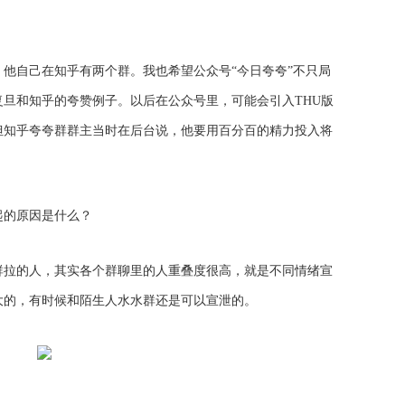
他自己在知乎有两个群。我也希望公众号“今日夸夸”不只局
旦和知乎的夸赞例子。以后在公众号里，可能会引入THU版
但知乎夸夸群群主当时在后台说，他要用百分百的精力投入将
起的原因是什么？
群拉的人，其实各个群聊里的人重叠度很高，就是不同情绪宣
大的，有时候和陌生人水水群还是可以宣泄的。