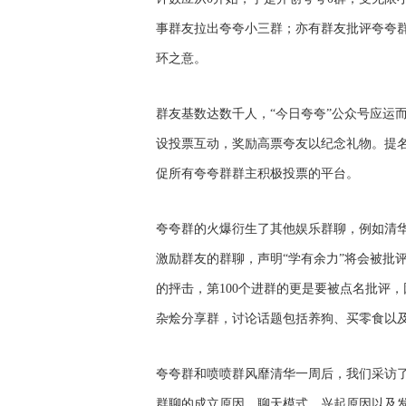
事群友拉出夸夸小三群；亦有群友批评夸夸
环之意。
群友基数达数千人，“今日夸夸”公众号应运
设投票互动，奖励高票夸友以纪念礼物。提
促所有夸夸群群主积极投票的平台。
夸夸群的火爆衍生了其他娱乐群聊，例如清华
激励群友的群聊，声明“学有余力”将会被批
的抨击，第100个进群的更是要被点名批评
杂烩分享群，讨论话题包括养狗、买零食以
夸夸群和喷喷群风靡清华一周后，我们采访
群聊的成立原因、聊天模式、兴起原因以及