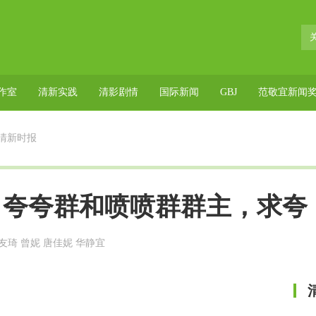
作室
清新实践
清影剧情
国际新闻
GBJ
范敬宜新闻
清新时报
了夸夸群和喷喷群群主，求夸
友琦 曾妮 唐佳妮 华静宜