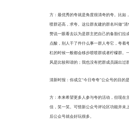
方：最优秀的夸就是角度很清奇的夸。比如
喷群还高，求夸。这位群友建的群名叫做“清
赞说一眼看去以为是群主把自己的备胎们拉
点酸，别人干了件什么事一群人夸它，夸着
杠的时候一般都会移步喷喷群或者柠檬群。
风是比较和谐的；我也没有把群成员踢出过
清新时报：你成立“今日夸夸”公众号的目的
方：本来希望更多人参与夸的活动，但现在
佳，笑一笑。可惜新公众号评论区功能并未
后公众号就会好玩很多。