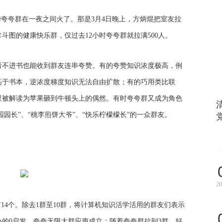
华夸夸群在一夜之间火了。那是3月4日晚上，方炳焜把室友拉
斗图的健康快乐群，仅过去12小时夸夸群就拉满500人。
看不进书也能收到群友连串夸赞。有的夸赞知识浓度极高，例
高于书本，逆浓度梯度知识无法自由扩散；有的巧用类比联
里被解读为苹果砸到牛顿头上的偶然。有时夸夸群又成为角色
园园长”、“桃李煎饼大爷”、“快乐柠檬檬长”的一众群友。
20
14个。除去1群至10群，将计算机知识活学活用的群友们表示
小的0启发，夸夸无限大群应声成立；随着夸夸群拉到3群，好