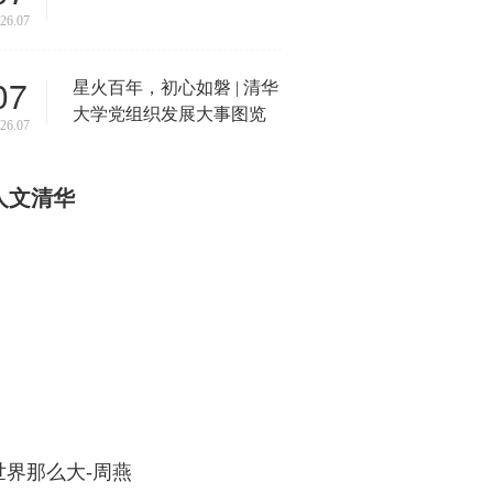
26.07
07
星火百年，初心如磐 | 清华
大学党组织发展大事图览
26.07
人文清华
15:45
世界那么大-周燕