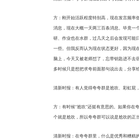
方：刚开始活跃程度特别高，现在发言频率低
消息，现在大概一天两三百条消息。毕竟一
研、作业也在水群，过几天之后会发现可能
一些。但我反而认为现在状态更好，因为现
脑上，今天又被老师怼了，忘带钥匙进不去
多时候只是想把求夸前面那句说出去，分享
清新时报：有人觉得夸夸群是尬吹、彩虹屁
方：有时候“尬吹”还挺有意思的。如果你在
个就是尬吹，所以夸夸群可以说是尬吹的正
清新时报：在夸夸群里，什么是优秀和糟糕