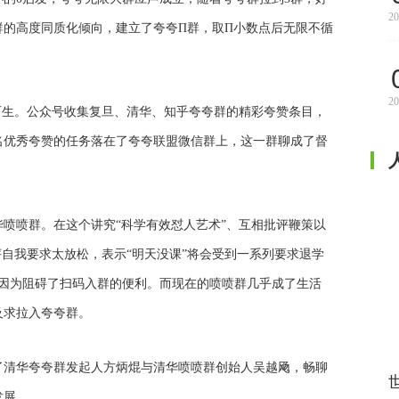
20
群的高度同质化倾向，建立了夸夸Π群，取Π小数点后无限不循
20
而生。公众号收集复旦、清华、知乎夸夸群的精彩夸赞条目，
名优秀夸赞的任务落在了夸夸联盟微信群上，这一群聊成了督
喷喷群。在这个讲究“科学有效怼人艺术”、互相批评鞭策以
评自我要求太放松，表示“明天没课”将会受到一系列要求退学
，因为阻碍了扫码入群的便利。而现在的喷喷群几乎成了生活
及求拉入夸夸群。
了清华夸夸群发起人方炳焜与清华喷喷群创始人吴越飏，畅聊
发展。