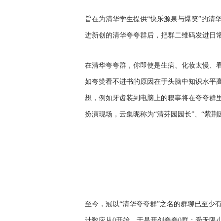
旨在为清华学生提供“快乐源泉与爆笑”的清
进新创的清华夸夸群后，把群二维码发进日常
在清华夸夸群，你即使是生病、化妆太慢、
如夸赞看不进书的原因在于头脑中知识水平
想，例如牙齿装到电脑上的糗事将在夸夸群
扮演现场，云集昵称为“清芬园园长”、“紫荆
至今，冠以“清华夸夸群”之名的群聊已至少有
计数应从0开始，于是开创夸夸0群；受无限