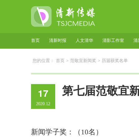
首页
清新时报
人文清华
清影工作室
清
您的位置：
首页
>
范敬宜新闻奖
>
历届获奖名单
第七届范敬宜
17
2020.12
新闻学子奖：（10名）