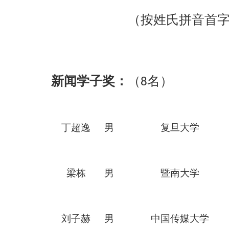
（按
姓氏
拼音首
新闻学子奖：
（
名）
8
丁超逸
男
复旦大学
梁栋
男
暨南
大学
刘子赫
男
中国传媒大学