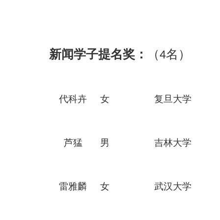
新闻学子提名奖：
（
名）
4
代科卉
女
复旦
大学
芦猛
男
吉林
大学
雷雅麟
女
武汉
大学