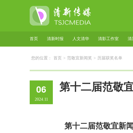
首页
清新时报
人文清华
清影工作室
清
您的位置：
首页
>
范敬宜新闻奖
>
历届获奖名单
第十二届范敬
06
2024.11
第
十二
届范敬宜新