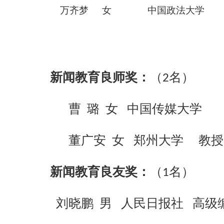
万齐梦
女
中国政法
大学
新闻教育良师奖：
（
名）
2
曹
璐
女
中国
传媒
大学
董广安
女
郑州
大学
教授
新闻教育良友奖：
（
名）
1
刘晓鹏
男
人民日报
社
高级