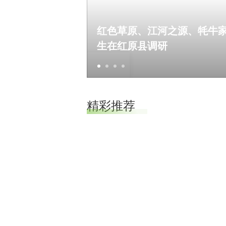
红色草原、江河之源、牦牛家
生在红原县调研
//
//
精彩推荐