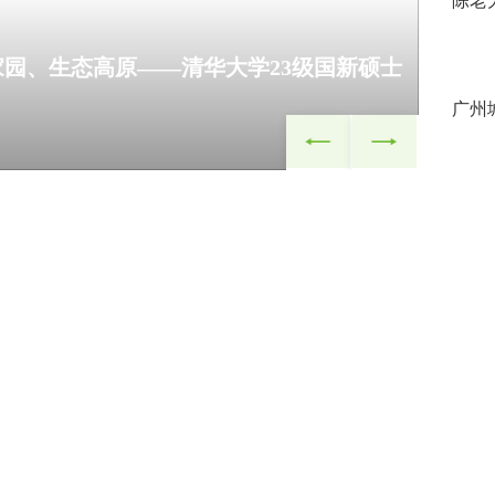
陈老
园、生态高原——清华大学23级国新硕士
Abou
广州