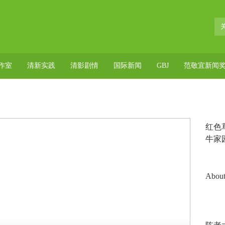
作室
清新实践
清影剧情
国际新闻
GBJ
范敬宜新闻
红色
牛家园
About