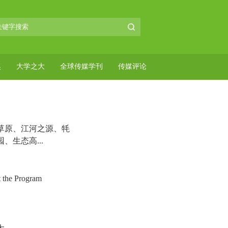
奖
大学之大
全球传媒学刊
传媒评论
草原、江河之源、牦
、生态高...
 the Program