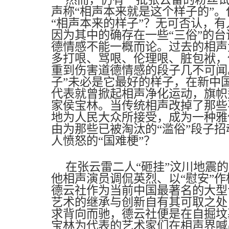
声称“相声本来就是这个样子的”
“相声本来的样子”？无可否认，
因为其中的确存在一些“三俗”的台
德情感不能一概而论。过去的相声
多打哏、骂哏、伦理哏、脏包袱，
重到伤害道德情感的段子几不可闻
子”未必是它最好的样子，在新中
代表就曾掀起相声净化运动，旗帜
家侯宝林。当传统相声改掉了那些
地为人民大众所接受，成为一种雅
由为那些已被淘汰的“滥俗”段子
人愤怒的“国难梗”？
在张云雷二人“砸挂”汶川地震
他相声演员调侃英烈、以“慰安”作
德云社作为当前中国最著名的大型
艺术的继承与创新自有其可取之处
求背向而驰，德云社便是在自掘坟
宝林为代表的艺术家们在相声界喊