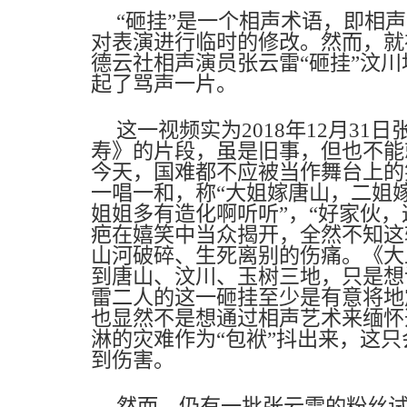
“
砸挂”是一个相声术语，即相
对表演进行临时的修改。然而，就
德云社相声演员张云雷“砸挂”汶
起了骂声一片。
这一视频实为
2018
年
12
月
31
日
寿》的片段，虽是旧事，但也不能
今天，国难都不应被当作舞台上的
一唱一和，称“大姐嫁唐山，二姐嫁
姐姐多有造化啊听听”，“好家伙，
疤在嬉笑中当众揭开，全然不知这
山河破碎、生死离别的伤痛。《大
到唐山、汶川、玉树三地，只是想
雷二人的这一砸挂至少是有意将地
也显然不是想通过相声艺术来缅怀
淋的灾难作为“包袱”抖出来，这
到伤害。
然而，仍有一批张云雷的粉丝试