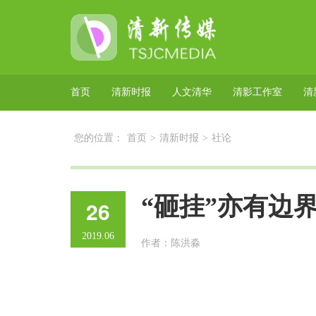
首页
清新时报
人文清华
清影工作室
清
您的位置：
首页
>
清新时报
>
社论
“砸挂”亦有边
26
2019.06
作者：陈洪淼