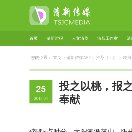
首页
清新时报
人文清华
清影工作室
清
您的位置：
首页
>
清新传媒APP
>
推荐（old）
>
轮播
投之以桃，报之
25
奉献
2018.04
傍晚5点时分，太阳渐渐落山。阳